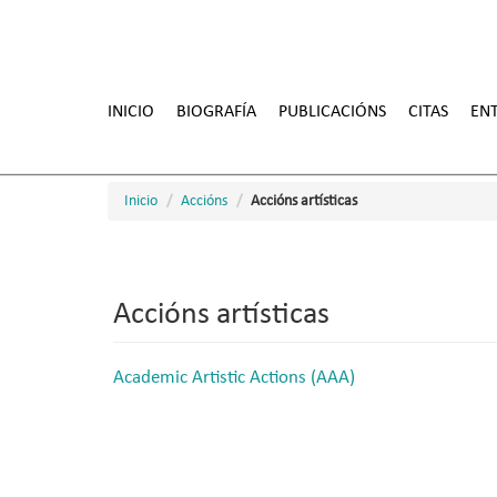
Ir
o
INICIO
BIOGRAFÍA
PUBLICACIÓNS
CITAS
ENT
contido
principal
Inicio
Accións
Accións artísticas
Accións artísticas
Academic Artistic Actions (AAA)