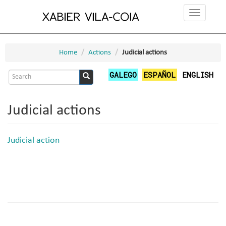
Skip
Toggle
to
navigation
main
content
Home
Actions
Judicial actions
Search
GALEGO
ESPAÑOL
ENGLISH
form
Search
Judicial actions
Judicial action