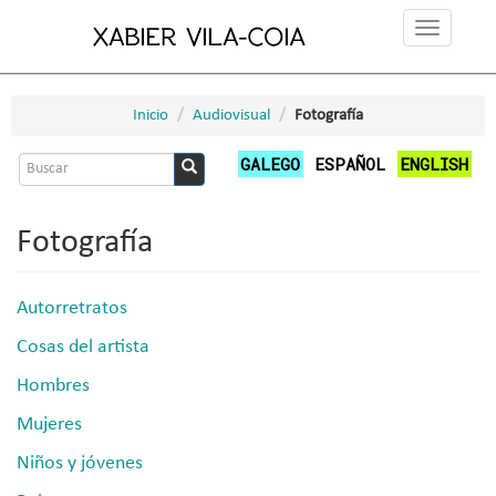
Pasar
Toggle
al
navigation
contenido
principal
Inicio
Audiovisual
Fotografía
Formulario
GALEGO
ESPAÑOL
ENGLISH
de
Buscar
búsqueda
Fotografía
Autorretratos
Cosas del artista
Hombres
Mujeres
Niños y jóvenes