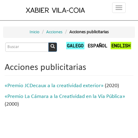
Pasar
Toggle
al
navigation
contenido
principal
Inicio
Acciones
Acciones publicitarias
Formulario
GALEGO
ESPAÑOL
ENGLISH
de
Buscar
búsqueda
Acciones publicitarias
«Premio JCDecaux a la creatividad exterior»
(2020)
«Premio La Cámara a la Creatividad en la Vía Pública»
(2000)