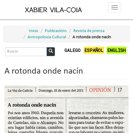
Ir
Toggle
o
navigation
contido
principal
Inicio
Publicacións
Revista de prensa
Antropoloxía Cultural
A rotonda onde nacín
Formulario
GALEGO
ESPAÑOL
ENGLISH
de
Buscar
busca
A rotonda onde nacín