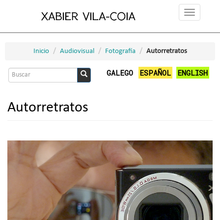
Ir
Toggle
o
navigation
contido
principal
Inicio
Audiovisual
Fotografía
Autorretratos
Formulario
GALEGO
ESPAÑOL
ENGLISH
de
Buscar
busca
Autorretratos