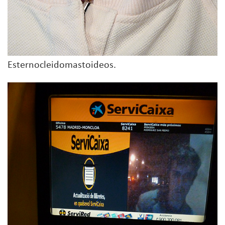
Esternocleidomastoideos.