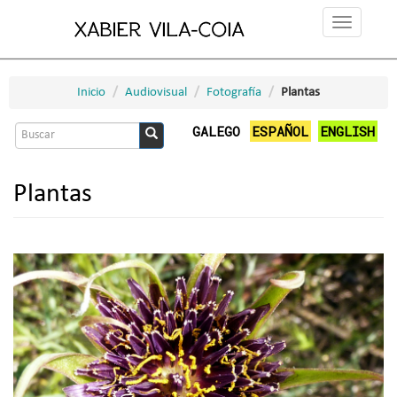
Ir
Toggle
o
navigation
contido
principal
Inicio
Audiovisual
Fotografía
Plantas
Formulario
GALEGO
ESPAÑOL
ENGLISH
de
Buscar
busca
Plantas