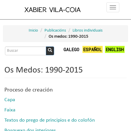
Ir
Toggle
o
navigation
contido
principal
Inicio
Publicacións
Libros individuais
Os medos: 1990-2015
Formulario
GALEGO
ESPAÑOL
ENGLISH
de
Buscar
busca
Os Medos: 1990-2015
Proceso de creación
Capa
Faixa
Textos do prego de principios e do colofón
Bosquexo dos interiores