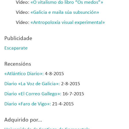
Vídeo:
«O vitalismo do libro “Os medos”»
Vídeo:
«Galicia e maila súa subsunción»
Vídeo:
«Antropoloxía visual experimental»
Publicidade
Escaparate
Recensións
«
Atlántico Diario
»
:
4-8-2015
Diario «La Voz de Galicia»:
2-8-2015
Diario «El Correo Gallego»:
16-7-2015
Diario «Faro de Vigo»:
21-4-2015
Adquirido por...