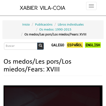
Ir
Toggle
o
navigation
contido
principal
Inicio
Publicacións
Libros individuales
Os medos: 1990-2015
Os medos/Les pors/Los miedos/Fears: XVIII
Formulario
GALEGO
ESPAÑOL
ENGLISH
de
Buscar
busca
Os medos/Les pors/Los
miedos/Fears: XVIII