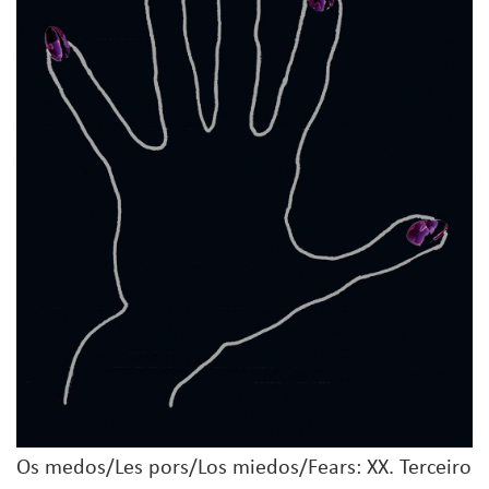
Os medos/Les pors/Los miedos/Fears: XX. Terceiro