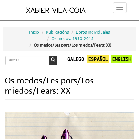
Ir
Toggle
o
navigation
contido
principal
Inicio
Publicacións
Libros individuales
Os medos: 1990-2015
Os medos/Les pors/Los miedos/Fears: XX
Formulario
GALEGO
ESPAÑOL
ENGLISH
de
Buscar
busca
Os medos/Les pors/Los
miedos/Fears: XX