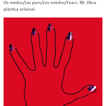
Os medos/Les pors/Los miedos/Fears: XX. Obra
plástica orixinal.