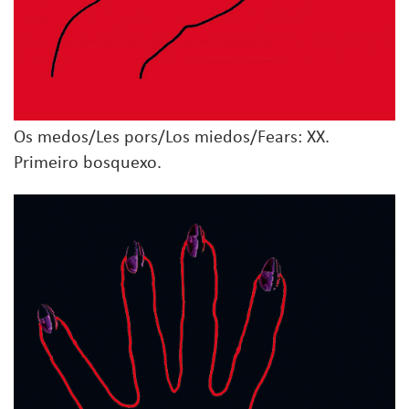
Os medos/Les pors/Los miedos/Fears: XX.
Primeiro bosquexo.