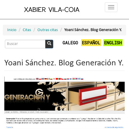
Ir
Toggle
o
navigation
contido
principal
Inicio
Citas
Outras citas
Yoani Sánchez. Blog Generación Y.
Formulario
GALEGO
ESPAÑOL
ENGLISH
de
Buscar
busca
Yoani Sánchez. Blog Generación Y.