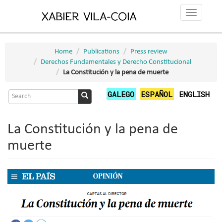
Skip
Toggle
to
navigation
main
content
Home
Publications
Press review
Derechos Fundamentales y Derecho Constitucional
La Constitución y la pena de muerte
Search
GALEGO
ESPAÑOL
ENGLISH
form
Search
La Constitución y la pena de
muerte