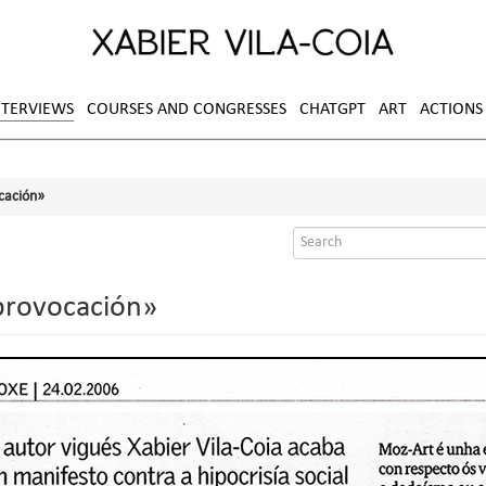
NTERVIEWS
COURSES AND CONGRESSES
CHATGPT
ART
ACTIONS
cación»
Search
form
provocación»