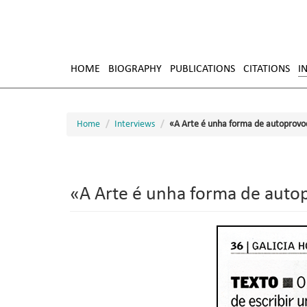
Skip
to
HOME
BIOGRAPHY
PUBLICATIONS
CITATIONS
I
main
content
Home
Interviews
«A Arte é unha forma de autoprovo
«A Arte é unha forma de auto