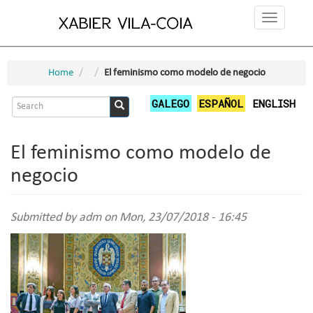
Skip
Toggle
to
navigation
main
content
Home
El feminismo como modelo de negocio
Search
GALEGO
ESPAÑOL
ENGLISH
form
Search
El feminismo como modelo de
negocio
Submitted by
adm
on Mon, 23/07/2018 - 16:45