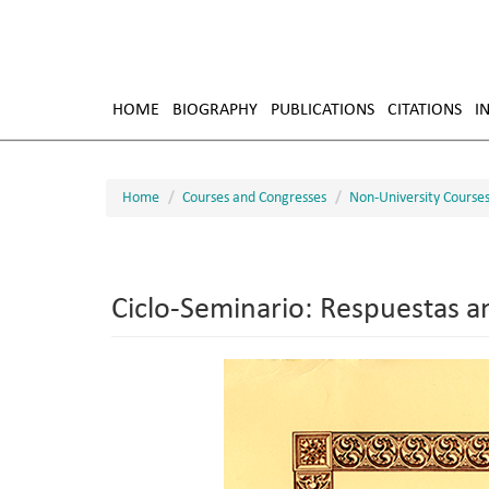
Skip
to
HOME
BIOGRAPHY
PUBLICATIONS
CITATIONS
I
main
content
Home
Courses and Congresses
Non-University Course
Ciclo-Seminario: Respuestas a