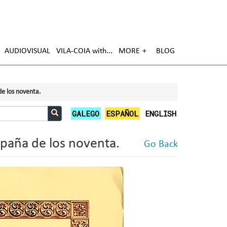
AUDIOVISUAL
VILA-COIA with
MORE
BLOG
de los noventa.
GALEGO
ESPAÑOL
ENGLISH
Search
spaña de los noventa.
Go Back