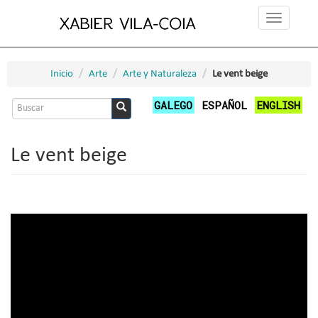
Pasar
Toggle
al
navigation
contenido
principal
Inicio
Arte
Arte y Naturaleza
Le vent beige
Formulario
GALEGO
ESPAÑOL
ENGLISH
de
Buscar
búsqueda
Le vent beige