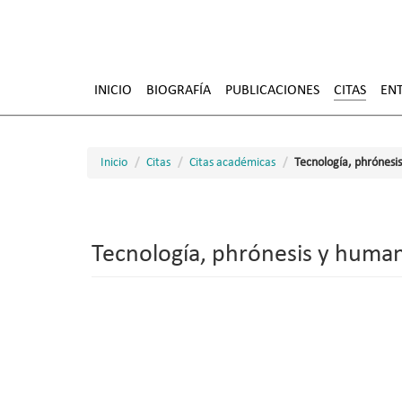
Pasar
al
INICIO
BIOGRAFÍA
PUBLICACIONES
CITAS
ENT
contenido
principal
Inicio
Citas
Citas académicas
Tecnología, phrónesis
Tecnología, phrónesis y humani