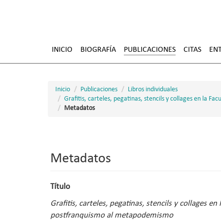
Pasar
al
INICIO
BIOGRAFÍA
PUBLICACIONES
CITAS
ENT
contenido
principal
Inicio
Publicaciones
Libros individuales
Grafitis, carteles, pegatinas, stencils y collages en la
Metadatos
Metadatos
Título
Grafitis, carteles, pegatinas, stencils y collages
postfranquismo al metapodemismo