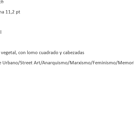
ch
ma 11,2 pt
l
o vegetal, con lomo cuadrado y cabezadas
Arte Urbano/Street Art/Anarquismo/Marxismo/Feminismo/Memoria 