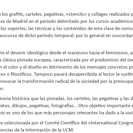
os grafitis, carteles, pegatinas, «stencils» y collages realizados 
nse de Madrid en el período delimitado por los cursos académicos
 los soportes, las técnicas y los contenidos de esta clase de com
 transcurso de dicho período temporal; por lo general en concordan
erte el devenir ideológico desde el marxismo hacia el feminismo,
 clásica pintada europea, caracterizada por el predominio del text
en el color y el diseño en detrimento de los mensajes concretos p
icos o filosóficos. Tampoco pasará desapercibida al lector la su
 provocar la transformación radical de la sociedad por la preocupa
os.
moria histórica que las pintadas, los carteles, las pegatinas y la
xtos, dibujos, pegatinas, fotografías... Otro objetivo importante e
os es uno de los que más personajes relevantes ha dado a la socie
 fue seleccionada por el Comité Científico del «International Congr
iencias de la Información de la UCM.