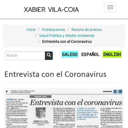
Pasar
Toggle
al
navigation
contenido
principal
Inicio
Publicaciones
Revista de prensa
Salud Pública y Medio Ambiente
Entrevista con el Coronavirus
Formulario
GALEGO
ESPAÑOL
ENGLISH
de
Buscar
búsqueda
Entrevista con el Coronavirus