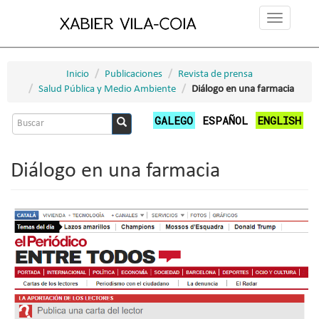
Pasar
Toggle
al
navigation
contenido
principal
Inicio
Publicaciones
Revista de prensa
Salud Pública y Medio Ambiente
Diálogo en una farmacia
Formulario
GALEGO
ESPAÑOL
ENGLISH
de
Buscar
búsqueda
Diálogo en una farmacia