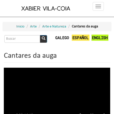
Ir
Toggle
o
navigation
contido
principal
Inicio
Arte
Arte e Natureza
Cantares da auga
Formulario
GALEGO
ESPAÑOL
ENGLISH
de
Buscar
busca
Cantares da auga