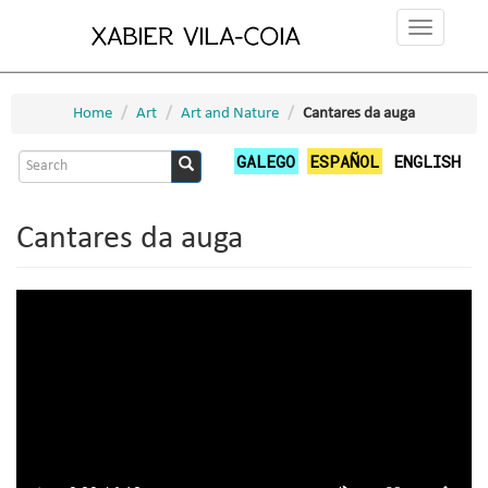
Skip
Toggle
to
navigation
main
content
Home
Art
Art and Nature
Cantares da auga
Search
GALEGO
ESPAÑOL
ENGLISH
form
Search
Cantares da auga